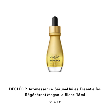
ALCOHOL, CITRAL, BENZYL BENZOATE, PARFUM /
FRAGRANCE (F.I.L. C189570/4).
Les listes d’ingrédients entrant dans la composition des
produits de notre marque sont régulièrement mises à jour.
Avant d’utiliser un produit de notre marque, vous êtes
invités à lire la liste d’ingrédients figurant sur son emballage
afin de vous assurer que les ingrédients sont adaptés à votre
utilisation personnelle
DECLÉOR Aromessence Sérum-Huiles Essentielles
Régénérant Magnolia Blanc 15ml
86,40
€